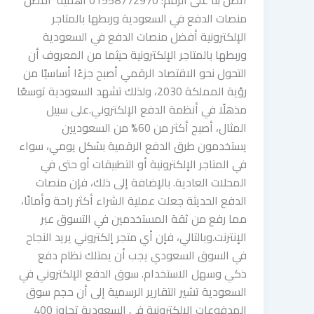
اتصل بنا على الرقم: 01558772970 أهمية أفضل
منصات الدفع في السعودية وربطها بالمتاجر
الإلكترونية أفضل منصات الدفع في السعودية
وربطها بالمتاجر الإلكترونية حيثما من المعروف أن
التحول نحو الاقتصاد الرقمي أصبح جزءًا أساسيًا من
رؤية المملكة 2030، ولذلك تشهد السعودية توسعًا
مذهلًا في أنظمة الدفع الإلكتروني.على سبيل
المثال، أصبح أكثر من 60% من السعوديين
يستخدمون طرق الدفع الرقمية بشكل يومي، سواء
في المتاجر الإلكترونية أو التطبيقات أو حتى في
المحلات العادية. بالإضافة إلى ذلك، فإن منصات
الدفع الحديثة جعلت عملية الشراء أكثر راحة وأمانًا،
مما رفع من ثقة المستخدمين في التسوق عبر
الإنترنت.وبالتالي، فإن أي متجر إلكتروني يريد النجاح
في السوق السعودي يجب أن يمتلك نظام دفع
ذكي وسهل الاستخدام. سوق الدفع الإلكتروني في
السعودية تشير التقارير الرسمية إلى أن حجم سوق
المدفوعات الإلكترونية في السعودية تجاوز 400