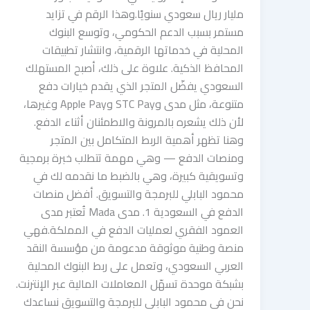
مليار ريال سعودي سنويًا.وهذا الرقم في تزايد
مستمر بسبب الدعم الحكومي، وتوسع البنوك
المحلية في خدماتها الرقمية، وانتشار تطبيقات
المحافظ الذكية. علاوة على ذلك، أصبح المستهلك
السعودي يفضّل المتجر الذي يقدم خيارات دفع
متنوعة، مثل مدى وSTC Pay وApple Pay وغيرها،
لأن ذلك يشعره بالمرونة والاطمئنان أثناء الدفع.
وهنا تظهر أهمية الربط المتكامل بين المتجر
ومنصات الدفع — وهي مهمة تتطلب خبرة برمجية
وتسويقية كبيرة، وهي بالضبط ما نقدمه لك في
محمود البابلي للبرمجة والتسويق. أفضل منصات
الدفع في السعودية 1. مدى Mada تُعتبر مدى
العمود الفقري لعمليات الدفع في المملكة.فهي
منصة وطنية موثوقة مدعومة من مؤسسة النقد
العربي السعودي، وتعمل على ربط البنوك المحلية
بشبكة موحدة تسهّل المعاملات المالية عبر الإنترنت.
نحن في محمود البابلي للبرمجة والتسويق نساعدك