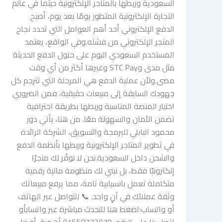
السعودية وربطها بالمتاجر الإلكترونية حيثما في عالم
التجارة الإلكترونية المتطور يومًا بعد يوم، أصبح
الدفع الإلكتروني أحد أهم العوامل التي تحدد نجاح
المتجر الإلكتروني من فشله.وفي الواقع، يعتمد
المستخدم السعودي اليوم على حلول الدفع الحديثة
مثل مدى وSTC Pay وغيرها أكثر من أي وقت
مضى.ولأن عملية الدفع هي المرحلة التي تترجم كل
جهودك السابقة إلى مبيعات حقيقية، فمن الضروري
اختيار المنصة المناسبة وربطها بطريقة احترافية
تضمن الأمان والسهولة معًا. من هنا، يأتي دور
محمود البابلي للبرمجة والتسويق، الشركة الرائدة
في تطوير المتاجر الإلكترونية وربطها بأنظمة الدفع
والشحن داخل السعودية.نحن لا نوفّر لك متجرًا
إلكترونيًا فقط، بل نبني لك منظومة مالية رقمية
متكاملة تعمل بانسيابية تامة، مما يرفع مبيعاتك
وثقة عملائك في آنٍ واحد. 📞 للتواصل عبر الهاتف
أو واتساب:اضغط هنا للتحدث مباشرة عبر واتسابأو