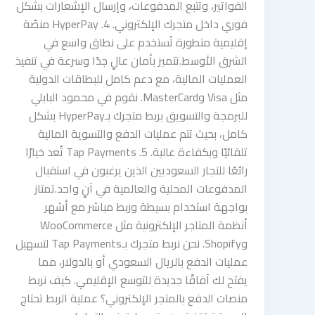
الفواتير، وتتبع المدفوعات، وإرسال الإشعارات بشكل
فوري داخل متجرك الإلكتروني. 4. HyperPay منصّة
إقليمية متطورة تُستخدم على نطاق واسع في
الشرق الأوسط.تتميز بأمان عالٍ جدًا وسرعة في تنفيذ
العمليات المالية، مع دعم كامل للبطاقات الدولية
مثل Visa وMasterCard. نقوم في محمود البابلي
للبرمجة والتسويق بربط متجرك بـHyperPay بشكل
كامل، بحيث تتم عمليات الدفع والتسوية المالية
تلقائيًا وبكفاءة عالية. 5. Tap Payments تُعد خيارًا
رائعًا للتجار السعوديين الذين يرغبون في استقبال
المدفوعات المحلية والعالمية في آنٍ واحد.تمتاز
بواجهة استخدام بسيطة وربط مباشر مع أشهر
أنظمة المتاجر الإلكترونية مثل WooCommerce
وShopify. نحن نربط متجرك بـTap Payments لتسهيل
عمليات الدفع بالريال السعودي أو بالدولار، مما
يفتح لك آفاقًا جديدة للتوسع الإقليمي. كيف نربط
منصات الدفع بالمتجر الإلكتروني؟ عملية الربط تحتاج