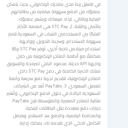
في تفعيل ربط مدى بمتجرك الإلكتروني، بحيث يتمكن
عملاؤك من الدفع بسهولة مباشرة من بطاقاتهم
البنكية.وبالتالي، تزداد مبيعاتك ويشعر عملاؤك
بالأمان والثقة. 2. STC Pay هي المنصة الأكثر
انتشارًا بين المستخدمين الشباب في السعودية.تتميز
بسهولة الاستخدام، وسرعة التحويل، وواجهة
استخدام مرنة.من ناحية أخرى، توفر STC Pay ربطًا
متكاملًا مع أنظمة المتاجر الإلكترونية من خلال
واجهة API حديثة. محمود البابلي للبرمجة والتسويق
تمتلك الخبرة الكاملة في دمج STC Pay داخل
المتاجر الإلكترونية، لتقديم تجربة دفع سريعة وآمنة
للعميل السعودي. 3. PayTabs تُعد من الشركات
السعودية الرائدة في حلول الدفع الإلكتروني، وتُعتبر
مثالية للمتاجر الصغيرة والمتوسطة.تتيح PayTabs
خيارات دفع متعددة مثل البطاقات البنكية،
والمحافظ الرقمية، والدفع عند الاستلام. وبفضل
التكامل الذكي الذي نقدمه لك، يمكنك إدارة