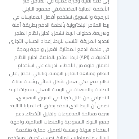
إلى دقة تقنية وخبرة عملية في التعامل مع
الأنظمة المالية المختلفة.في محمود البابلي
للبرمجة والتسويق نستخدم أفضل الممارسات في
ربط المتاجر الإلكترونية بأنظمة الدفع بطريقة آمنة
وسريعة. خطوات الربط تشمل: تحليل نظام المتجر
لتحديد الطريقة الأنسب للربط. إعداد الحساب التجاري
في منصة الدفع المختارة. تفعيل واجهة برمجة
التطبيقات (API) لربط المتجر بالمنصة. اختبار النظام
لضمان خلوه من الأخطاء. تدريبك على استخدام
النظام ومتابعة التقارير اليومية. وبالتالي، تحصل على
نظام دفع ذكي يعمل بشكل تلقائي ويُحدث بيانات
الطلبات والمبيعات في الوقت الفعلي. مميزات الربط
الاحترافي من خلال خبرتنا في السوق السعودي،
نضمن أن الربط الذي ننفذه يحقق لك المزايا التالية:
سرعة معالجة المدفوعات وتقليل الأخطاء. دعم
جميع البنوك السعودية والمنصات العالمية. واجهة
استخدام سهلة وسلسة للعميل. حماية متقدمة
للبيانات والمعاملات المالية. تحسين تجربة المستخدم